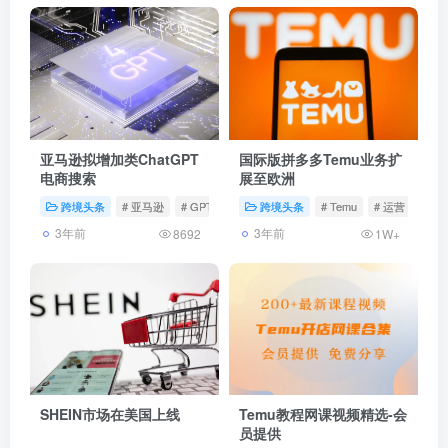
亚马逊拟增加类ChatGPT
国际版拼多多Temu业务扩
电商搜索
展至欧洲
跨境头条
# 亚马逊
# GPT
跨境头条
# Temu
# 运营
3年前
3年前
8692
1W+
SHEIN市场在美国上线
Temu教程网课视频精选-会
员提供