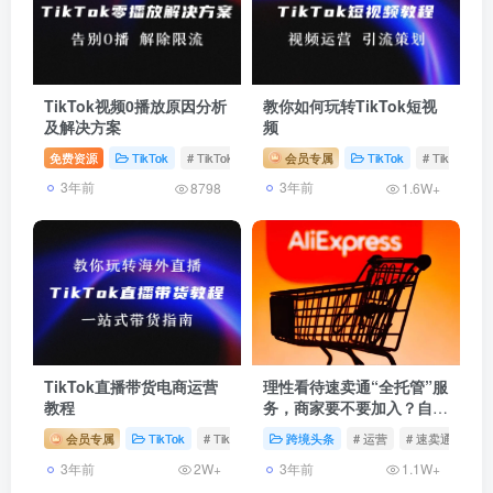
TikTok视频0播放原因分析
教你如何玩转TikTok短视
及解决方案
频
免费资源
TikTok
# TikTok 0播
# TikTok风控
会员专属
# TikTok限流
TikTok
# TikTok短
3年前
3年前
8798
1.6W+
TikTok直播带货电商运营
理性看待速卖通“全托管”服
教程
务，商家要不要加入？自运
营商家又该何去何从？
会员专属
TikTok
# TikTok直播
跨境头条
# TikTok带货
# 运营
# 速卖通
3年前
3年前
2W+
1.1W+