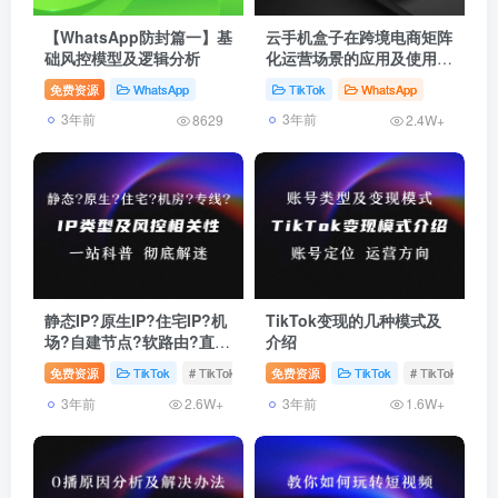
【WhatsApp防封篇一】基
云手机盒子在跨境电商矩阵
础风控模型及逻辑分析
化运营场景的应用及使用教
程
免费资源
WhatsApp
TikTok
WhatsApp
3年前
3年前
8629
2.4W+
静态IP?原生IP?住宅IP?机
TikTok变现的几种模式及
场?自建节点?软路由?直播
介绍
专线?一文彻底解答TikTok
免费资源
TikTok
# TikTok节点
免费资源
# 住宅IP
# ISP
TikTok
# TikTok账号
运营环境搭建的所有迷思！
3年前
3年前
2.6W+
1.6W+