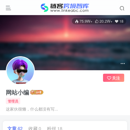
75.9W+
20.2W+
18
关注
网站小编
管理员
这家伙很懒，什么都没有写...
登录
文章
42
收藏
0
粉丝
18